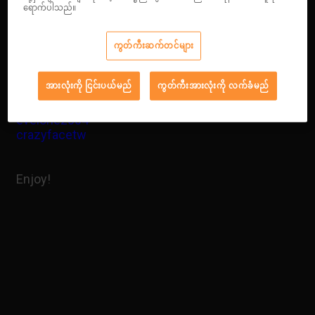
ရောက်ပါသည်။
Welcome back in the CS2 Best Weekly Actions
series!
ကွတ်ကီးဆက်တင်များ
အားလုံးကို ငြင်းပယ်မည်
ကွတ်ကီးအားလုံးကို လက်ခံမည်
Today, the most interesting videos are courtesy of:
ohnePixel
evelone2004
crazyfacetw
Enjoy!