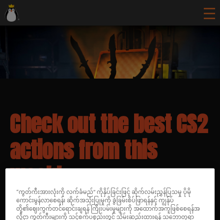
Check out the best CS2
actions from this
week!
“ကွတ်ကီးအားလုံးကို လက်ခံမည်” ကိုနှိပ်ခြင်းဖြင့် ဆိုက်လမ်းညွှန်ပြသမှု ပိုမို
ကောင်းမွန်လာစေရန်၊ ဆိုက်အသုံးပြုမှုကို ခွဲခြမ်းစိပ်ဖြာရန်နှင့် ကျွန်ုပ်
တို့၏ဈေးကွက်တင်ရောင်းချရန် ကြိုးပမ်းမှုများကို အထောက်အကူဖြစ်စေရန်အ
လို့ငှာ ကွတ်ကီးများကို သင့်စက်ပစ္စည်းတွင် သိမ်းဆည်းထားရန် သဘောတူရာ